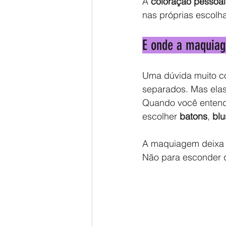
A 
coloração pessoal
nas próprias escolh
E onde a maquiag
Uma dúvida muito c
separados. Mas ela
Quando você entende 
escolher 
batons
, 
blu
A maquiagem deixa 
Não para esconder q