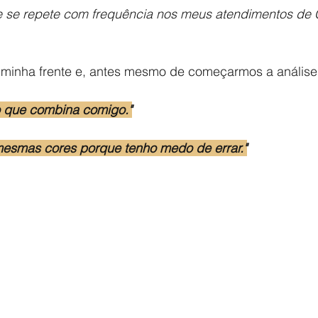
 se repete com frequência nos meus atendimentos de 
minha frente e, antes mesmo de começarmos a análise,
 o que combina comigo."
esmas cores porque tenho medo de errar."