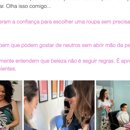
r. Olha isso comigo... 
ram a confiança para escolher uma roupa sem precisar
bem que podem gostar de neutros sem abrir mão da pe
lmente entendem que beleza não é seguir regras. É apre
ientes.