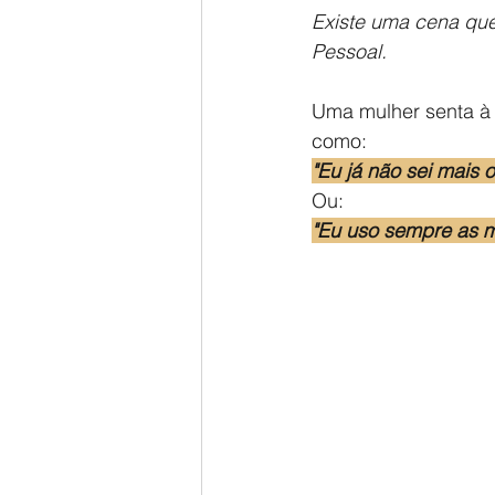
Existe uma cena que
Pessoal.
Uma mulher senta à 
como:
"Eu já não sei mais
Ou:
"Eu uso sempre as m