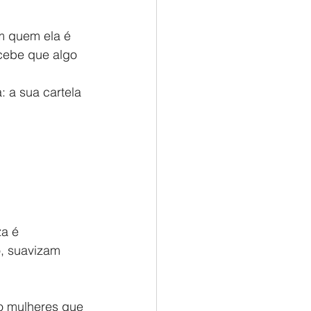
m quem ela é 
cebe que algo 
 a sua cartela 
a é 
o, suavizam 
o mulheres que 