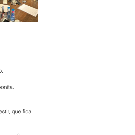
o.
onita.
tir, que fica 