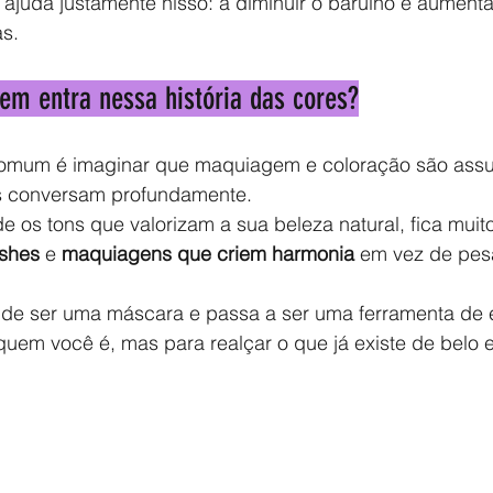
 ajuda justamente nisso: a diminuir o barulho e aumenta
as.
em entra nessa história das cores?
omum é imaginar que maquiagem e coloração são assu
s conversam profundamente.
os tons que valorizam a sua beleza natural, fica muito 
shes
 e 
maquiagens que criem harmonia
 em vez de pes
de ser uma máscara e passa a ser uma ferramenta de 
uem você é, mas para realçar o que já existe de belo 