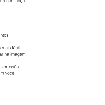
r a confiança 
ntos 
mais fácil 
ar na imagem.
expressão.
em você.