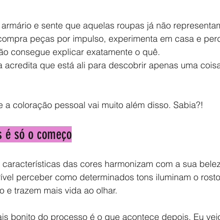
o armário e sente que aquelas roupas já não representa
 compra peças por impulso, experimenta em casa e per
ão consegue explicar exatamente o quê. 
 acredita que está ali para descobrir apenas uma coisa:
 a coloração pessoal vai muito além disso. Sabia?!
s é só o começo
s características das cores harmonizam com a sua belez
crível perceber como determinados tons iluminam o rost
 e trazem mais vida ao olhar.
is bonito do processo é o que acontece depois. Eu vej