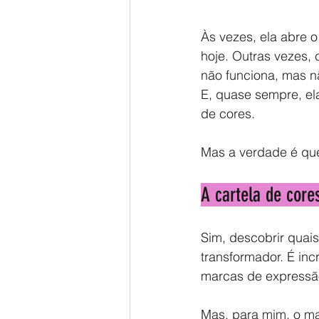
Às vezes, ela abre 
hoje. Outras vezes,
não funciona, mas n
E, quase sempre, ela
de cores.
Mas a verdade é que
A cartela de core
Sim, descobrir quai
transformador. É in
marcas de expressão
Mas, para mim, o ma