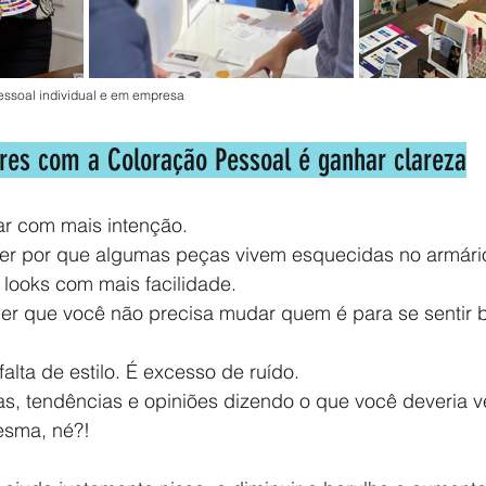
ssoal individual e em empresa
ores com a Coloração Pessoal é ganhar clareza
r com mais intenção.
er por que algumas peças vivem esquecidas no armári
 looks com mais facilidade.
er que você não precisa mudar quem é para se sentir b
alta de estilo. É excesso de ruído.
as, tendências e opiniões dizendo o que você deveria ves
mesma, né?!